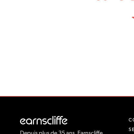
C
S
Depuis plus de 35 ans, Earnscliffe