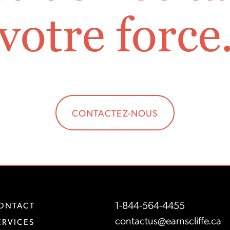
votre force
CONTACTEZ-NOUS
1-844-564-4455
ONTACT
contactus@earnscliffe.ca
ERVICES